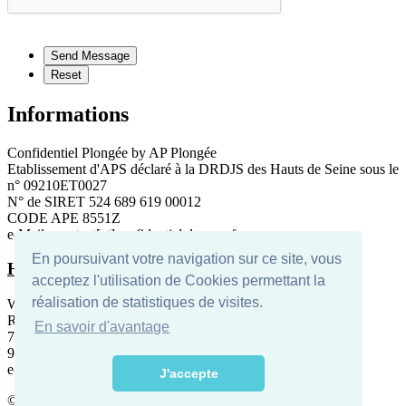
Informations
Confidentiel Plongée by AP Plongée
Etablissement d'APS déclaré à la DRDJS des Hauts de Seine sous le
n° 09210ET0027
N° de SIRET 524 689 619 00012
CODE APE 8551Z
e-Mail : contact[at]confidentielplongee.fr
En poursuivant votre navigation sur ce site, vous
Hébergeur Internet
acceptez l'utilisation de Cookies permettant la
réalisation de statistiques de visites.
WIROO
RCD Consulting
En savoir d'avantage
7 Allée Jacques Bainville
94300 VINCENNES
e-Mail : support[at]wiroo.com
J'accepte
©
Confidentiel Plongée
Design: HTML5 UP